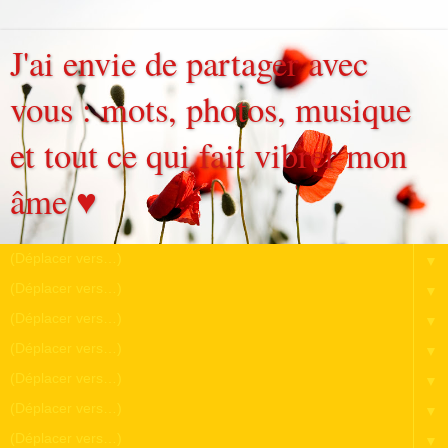
J'ai envie de partager avec
vous : mots, photos, musique
et tout ce qui fait vibrer mon
âme ♥
▼
▼
▼
▼
▼
▼
▼